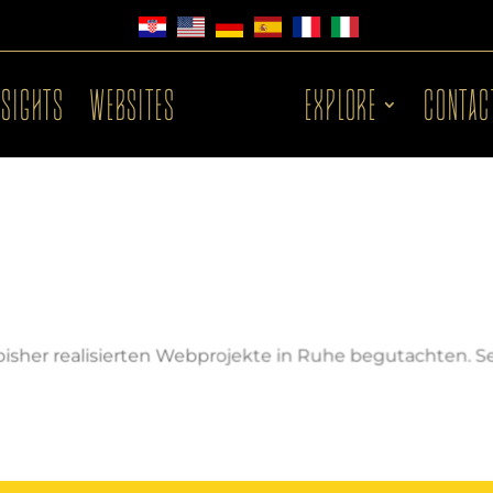
NSIGHTS
WEBSITES
EXPLORE
CONTAC
 bisher realisierten Webprojekte in Ruhe begutachten. Se